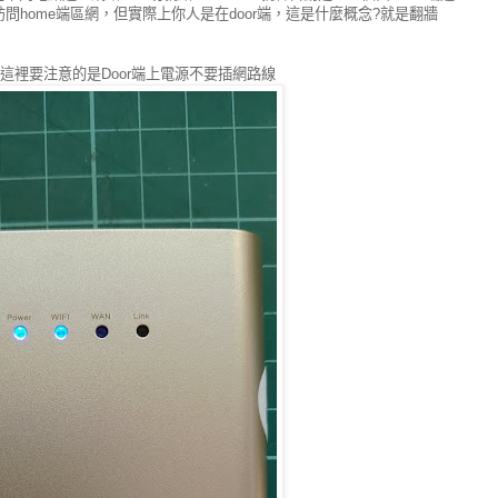
問home端區網，但實際上你人是在door端，這是什麼概念?就是翻牆
這裡要注意的是Door端上電源不要插網路線