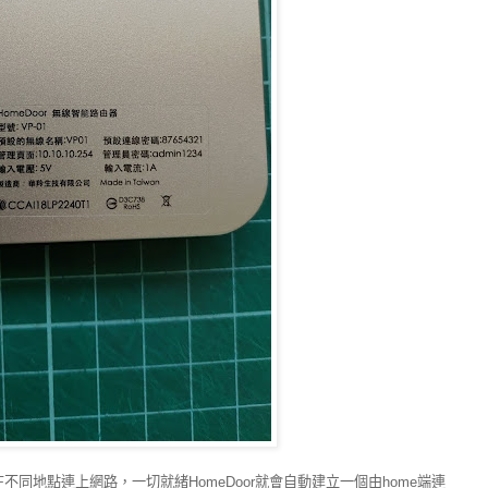
在不同地點連上網路，一切就緒HomeDoor就會自動建立一個由home端連