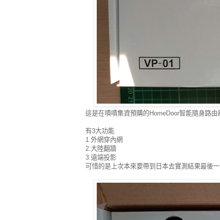
這是在嘖嘖集資預購的HomeDoor智能隨身路由
有3大功能
1.外網穿內網
2.大陸翻牆
3.遠端投影
可惜的是上次本來要帶到日本去實測結果最後一