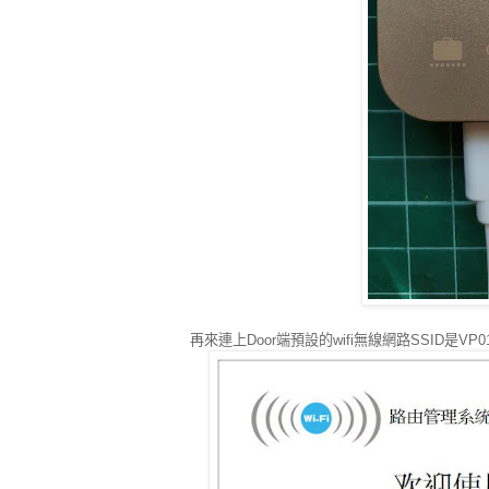
再來連上Door端預設的wifi無線網路SSID是VP0