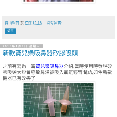
夏山碧竹
於
中午12:18
沒有留言:
分享
2015年1月9日 星期五
新款寶兒樂吸鼻器矽膠吸頭
之前有寫過一篇
寶兒樂吸鼻器
介紹,當時使用時發現矽
膠吸頭太短會導致鼻涕被吸入氧氣導管問題,如今新款
機器已有改善了