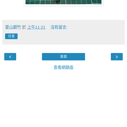
夏山碧竹
於
上午11:21
沒有留言:
分享
‹
›
首頁
查看網路版