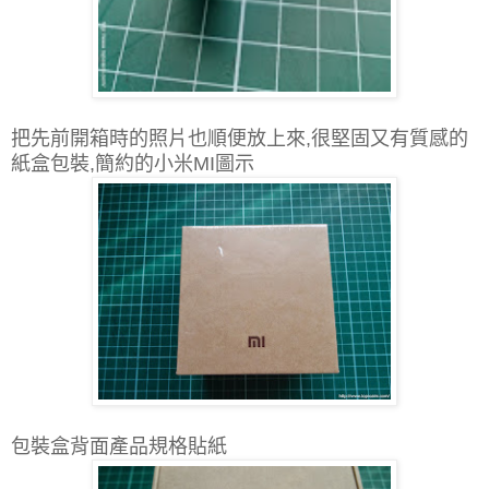
把先前開箱時的照片也順便放上來,很堅固又有質感的
紙盒包裝,簡約的小米MI圖示
包裝盒背面產品規格貼紙