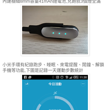
內建極細8mm容量41mAh鋰電池,充飽就3個燈全滿
小米手環有紀錄跑步、睡眠
、
來電提醒
、
鬧鐘
、
解鎖
手機等功能,下圖是記錄一天運動步數統計