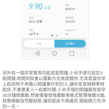
另外有一個非常實用功能就是鬧鐘,小米手環可設定3
組鬧鐘,時間到就會以震動方式來提醒你,尤其是當你早
上起床時不用擔心鬧鐘會吵到別人,讓你安安靜靜準時
起床,不會連家人一起都吵醒,小米手環的鬧鐘還有提早
30分鐘微震動,然後慢慢增強震動漸進式智慧喚醒功能,
就像模擬自然醒狀態,讓你起床不再痛苦,開始精力充沛
的一天。