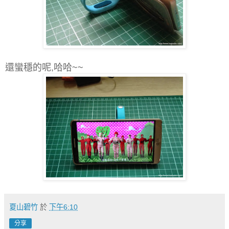
還蠻穩的呢,哈哈~~
夏山碧竹
於
下午6:10
分享