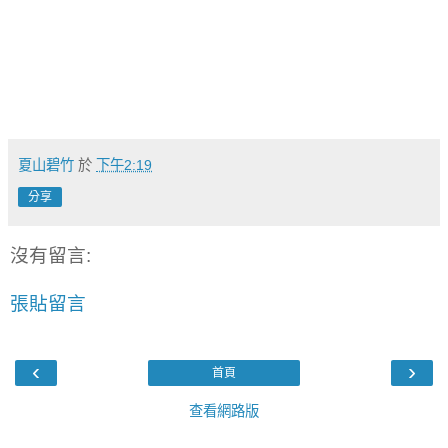
夏山碧竹
於
下午2:19
分享
沒有留言:
張貼留言
‹
›
首頁
查看網路版