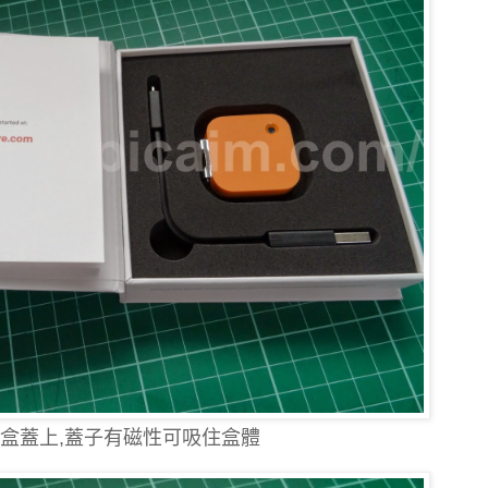
盒蓋上,蓋子有磁性可吸住盒體