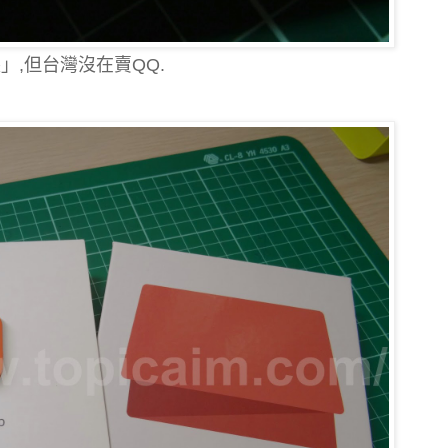
」,但台灣沒在賣QQ.